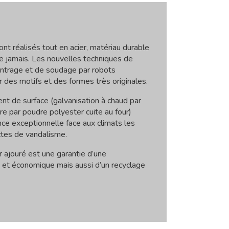
ont réalisés tout en acier, matériau durable
e jamais. Les nouvelles techniques de
intrage et de soudage par robots
 des motifs et des formes très originales.
t de surface (galvanisation à chaud par
re par poudre polyester cuite au four)
nce exceptionnelle face aux climats les
ctes de vandalisme.
ier ajouré est une garantie d’une
 et économique mais aussi d’un recyclage