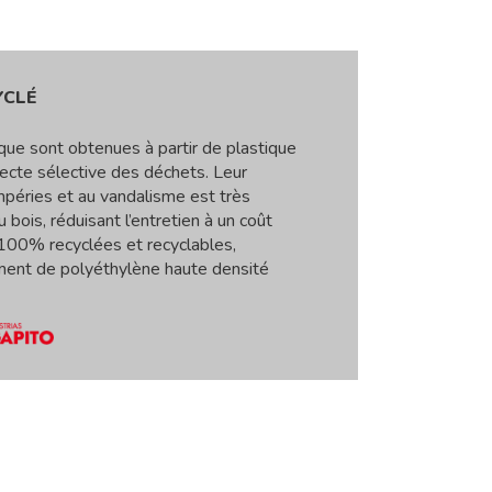
YCLÉ
ique sont obtenues à partir de plastique
lecte sélective des déchets. Leur
mpéries et au vandalisme est très
u bois, réduisant l’entretien à un coût
 100% recyclées et recyclables,
ent de polyéthylène haute densité